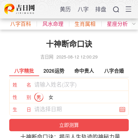
黄历
八字
排盘
八字百科
风水命理
生肖属相
星座分析
十神断命口诀
吉日网
2025-08-12 12:00:29
八字精批
2026运势
命中贵人
八字合婚
姓 名
性 别
男
女
生 日
十
神
断命口诀：揭示人生轨迹的
神
秘力量