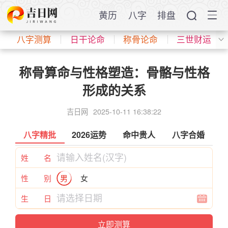
黄历
八字
排盘
八字测算
日干论命
称骨论命
三世财运
称骨算命与性格塑造：骨骼与性格
形成的关系
吉日网
2025-10-11 16:38:22
八字精批
2026运势
命中贵人
八字合婚
姓 名
性 别
男
女
生 日