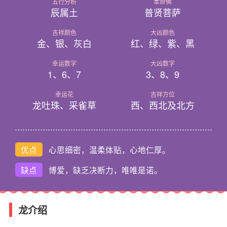
五行分析
本命佛
辰属土
普贤菩萨
吉祥颜色
大凶颜色
金、银、灰白
红、绿、紫、黑
幸运数字
大凶数字
1、6、7
3、8、9
幸运花
吉祥方位
龙吐珠、采雀草
西、西北及北方
优点
心思细密，温柔体贴，心地仁厚。
缺点
博爱，缺乏决断力，唯唯是诺。
龙介绍