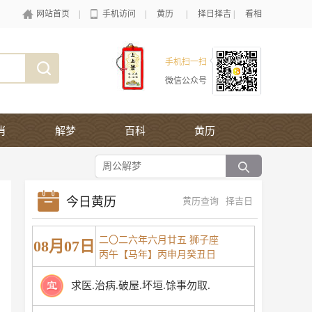
网站首页
|
手机访问
|
黄历
|
择日择吉
|
看相
手机扫一扫
微信公众号
肖
解梦
百科
黄历
今日黄历
黄历查询
择吉日
二〇二六年六月廿五 狮子座
08月07日
丙午【马年】丙申月癸丑日
求医.治病.破屋.坏垣.馀事勿取.