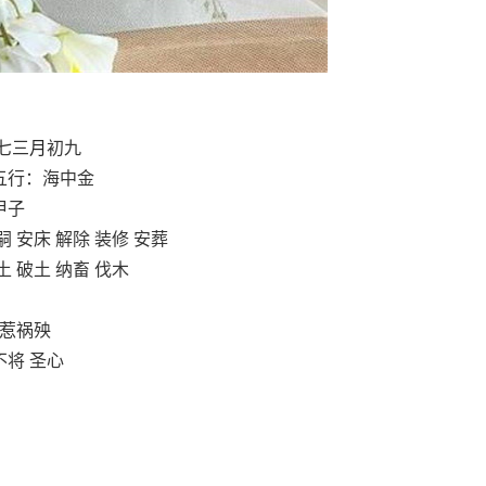
七三
月
初九
五行：海中金
甲子
嗣 安床 解除 装修 安葬
土 破土 纳畜 伐木
惹祸殃
不将 圣心