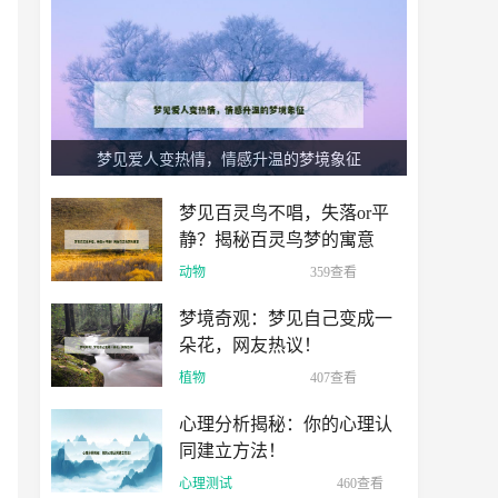
梦见爱人变热情，情感升温的梦境象征
梦见百灵鸟不唱，失落or平
静？揭秘百灵鸟梦的寓意
动物
359查看
梦境奇观：梦见自己变成一
朵花，网友热议！
植物
407查看
心理分析揭秘：你的心理认
同建立方法！
心理测试
460查看