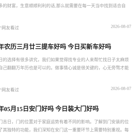
多的财富，生意顺顺利利的话,那么就需要在每一天当中找到适合自
2026-08-07
个网友看过
27年农历三月廿三提车好吗 今日买新车好吗
日的选择有很多讲究，我们如果觉得找专业的人来帮忙找日子太麻烦
自己翻翻万年历也是可以的。做事情心诚是很关键的，心无旁骛才能
2026-08-07
个网友看过
27年05月15日安门好吗 今日装大门好吗
门吉日，门的位置对于家庭运势有着不同的影响。了解到门安装的位
了其独特的功能，我们深知在安门这一重要环节上需要特别重视。每