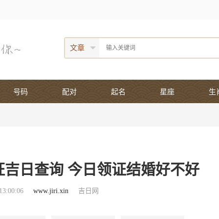
文章
号码
配对
起名
星座
生
领证吉日查询 今日领证结婚好不好
3:00:06
www.jiri.xin
吉日网