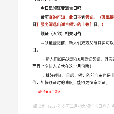
今
日
是领证黄道
吉
日
吗
黄历
查询可知，此
日
不
宜
领证。（温馨提
日
】服务筛选出适合领证的上等佳
日
。）
领证（入宅）相关
习俗
→领证登记前，新人们双方父母其实可以
日
。
→ 新人们如果决定在8
月
登记领证，其实
而且七夕情人节就在这个
月
份哦！
→ 挑好领证
吉
日
后，领证的前准备也是
作，加快领证
时
的速度，能够更快拿到证。
如何
今日
日子
领证
阅读完（2027年农历三月初九领证吉日查询