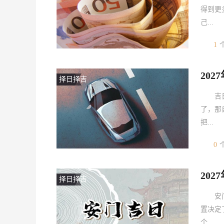
得到更
己...
1
20
择日择吉
吉
了，那
把...
0
20
择日择吉
安
置决定
个...