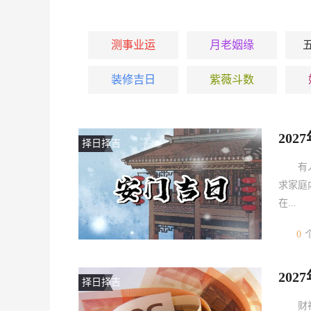
测事业运
月老姻缘
装修吉日
紫薇斗数
20
择日择吉
有
求家庭
在...
0
202
择日择吉
财