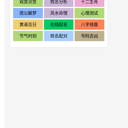
观音灵签
姓名分析
十二生肖
周公解梦
风水命理
心理测试
黄道吉日
在线起名
八字排盘
节气时刻
姓名配对
号码吉凶