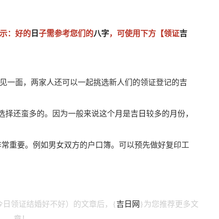
示：好的
日
子需参考您们的
八字
，可使用下方【领证
吉
见一面，两家人还可以一起挑选新人们的领证登记的
吉
选择还蛮多的。因为一般来说这个
月
是
吉
日
较多的
月
份，
非常重要。例如男女双方的户口簿。可以预先做好复印工
 今日领证结婚好不好）的文章后，{
吉日网
}为您推荐更多文
章！