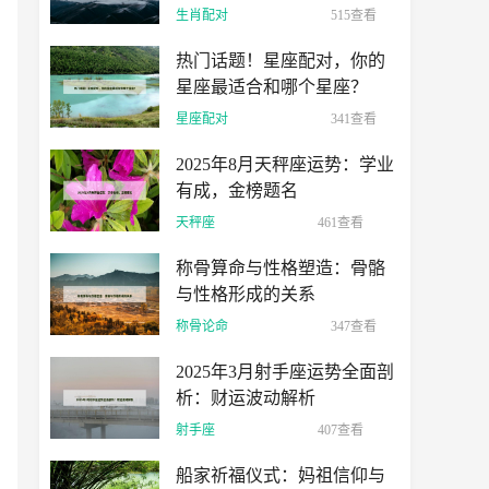
生肖配对
515查看
热门话题！星座配对，你的
星座最适合和哪个星座？
星座配对
341查看
2025年8月天秤座运势：学业
有成，金榜题名
天秤座
461查看
称骨算命与性格塑造：骨骼
与性格形成的关系
称骨论命
347查看
2025年3月射手座运势全面剖
析：财运波动解析
射手座
407查看
船家祈福仪式：妈祖信仰与