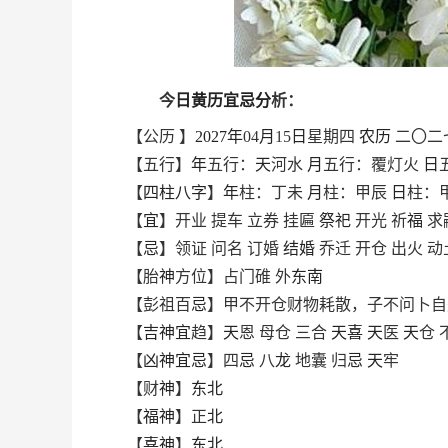
今
日
黄历
宜
忌
分
析：
【公历 】
2027
年
04
月
15
日
星期四
农历
二〇二
【五行】
年
五行：
天
河水
月
五行：覆灯火
日
【
四柱
八字
】
年
柱：丁未
月
柱：甲辰
日
柱：
【
宜
】开业 提车 立券 挂匾
祭祀
开光 祈
福
求
【
忌
】领证 问名 订婚
结婚
乔迁 开仓 出火 动
【胎
神
方位】占门碓 外
东
南
【彭祖百
忌
】甲不开仓财物耗散，子不问卜自
【
吉
神
宜
趋】
天
恩 母仓 三合
天
喜
天
医
天
仓 
【
凶
神
宜
忌
】四
忌
八
龙
地囊 归
忌
天
牢
【财
神
】
东
北
【
福
神
】正
北
【
喜
神
】
东
北