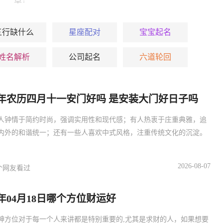
五行缺什么
星座配对
宝宝起名
姓名解析
公司起名
六道轮回
27年农历四月十一安门好吗 是安装大门好日子吗
人钟情于简约时尚，强调实用性和现代感；有人热衷于庄重典雅，追
内外的和谐统一；还有一些人喜欢中式风格，注重传统文化的沉淀。
2026-08-07
个网友看过
7年04月18日哪个方位财运好
神方位对于每一个人来讲都是特别重要的,尤其是求财的人，如果想要