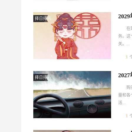
20
择日择吉
在
务。这
关。...
1
20
择日择吉
购
量和各
活...
1