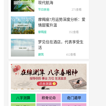
现代航海
节日民俗
271查看
摩羯座7月运势深度分析：爱
情甜蜜升温
摩羯座
352查看
梦见住在酒店，代表享受生
活
建筑
412查看
八字测算
称骨论命
奇门遁甲