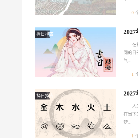
0
20
择日择吉
在
同的日
气...
1
20
择日择吉
人
在当下
梦...
1