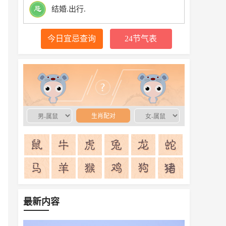
结婚.出行.
今日宜忌查询
24节气表
生肖配对
生肖配对
最新内容