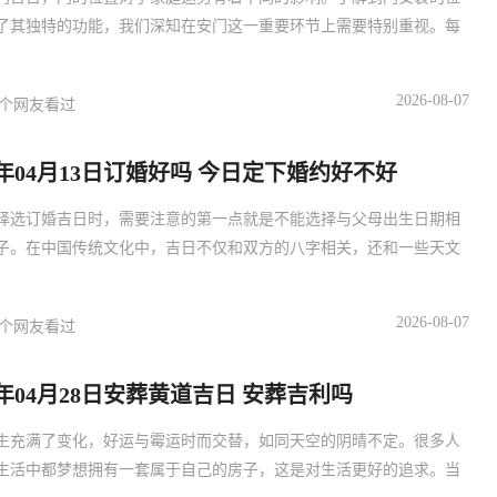
了其独特的功能，我们深知在安门这一重要环节上需要特别重视。每
2026-08-07
个网友看过
27年04月13日订婚好吗 今日定下婚约好不好
择选订婚吉日时，需要注意的第一点就是不能选择与父母出生日期相
子。在中国传统文化中，吉日不仅和双方的八字相关，还和一些天文
2026-08-07
个网友看过
27年04月28日安葬黄道吉日 安葬吉利吗
生充满了变化，好运与霉运时而交替，如同天空的阴晴不定。很多人
生活中都梦想拥有一套属于自己的房子，这是对生活更好的追求。当