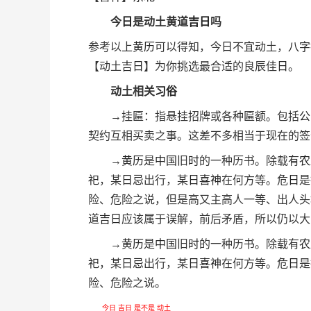
今
日
是动土黄道
吉
日
吗
参考以上
黄历
可以得知，今
日
不
宜
动土，
八字
【动土
吉
日
】为你挑选最合适的良辰佳
日
。
动土相关
习俗
→挂匾：指悬挂招牌或各种匾额。包括
公
契约互相买卖之事。这差不多相当于现在的签
→
黄历
是
中国
旧
时
的一种历书。除载有
农
祀
，某
日
忌
出行，某
日
喜
神
在何方等。危
日
是
险、危险之说，但是高又主高人一等、出人头
道
吉
日
应该属于误解，前后矛盾，所以仍以大
→
黄历
是
中国
旧
时
的一种历书。除载有
农
祀
，某
日
忌
出行，某
日
喜
神
在何方等。危
日
是
险、危险之说。
今日
吉日
是不是
动土