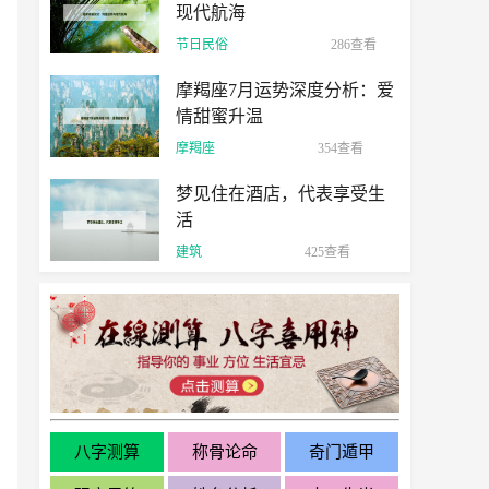
现代航海
节日民俗
286查看
摩羯座7月运势深度分析：爱
情甜蜜升温
摩羯座
354查看
梦见住在酒店，代表享受生
活
建筑
425查看
八字测算
称骨论命
奇门遁甲