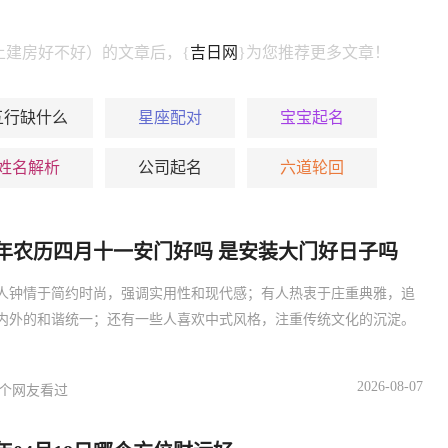
动土建房好不好）的文章后，{
吉日网
}为您推荐更多文章！
五行缺什么
星座配对
宝宝起名
姓名解析
公司起名
六道轮回
27年农历四月十一安门好吗 是安装大门好日子吗
人钟情于简约时尚，强调实用性和现代感；有人热衷于庄重典雅，追
内外的和谐统一；还有一些人喜欢中式风格，注重传统文化的沉淀。
2026-08-07
个网友看过