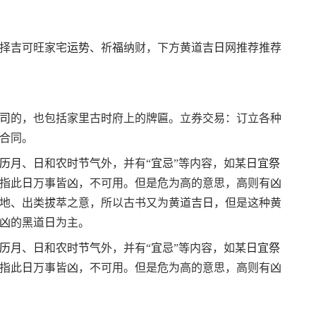
择
吉
可旺家宅
运势
、祈
福
纳财，下方黄道
吉
日
网推荐推荐
司
的，也包括家里古
时
府上的牌匾。立券交易：订立各种
合同。
历
月
、
日
和农
时
节气
外，并有“
宜
忌
”等内容，如某
日
宜
祭
指此
日
万事皆
凶
，不可用。但是危为高的意思，高则有
凶
地、出类拔萃之意，所以古书又为黄道
吉
日
，但是这种黄
凶
的黑道
日
为主。
历
月
、
日
和农
时
节气
外，并有“
宜
忌
”等内容，如某
日
宜
祭
指此
日
万事皆
凶
，不可用。但是危为高的意思，高则有
凶