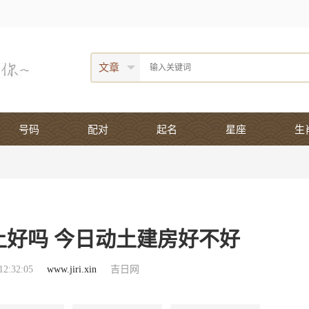
文章
号码
配对
起名
星座
生
日动土好吗 今日动土建房好不好
2:32:05
www.jiri.xin
吉日网