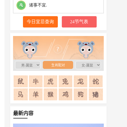
诸事不宜.
今日宜忌查询
24节气表
生肖配对
生肖配对
最新内容