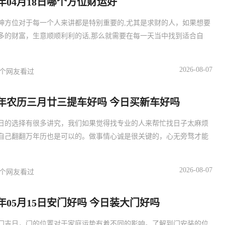
7年04月18日哪个方位财运好
神方位对于每一个人来讲都是特别重要的,尤其是求财的人，如果想要
多的财富，生意顺顺利利的话,那么就需要在每一天当中找到适合自
2026-08-07
个网友看过
27年农历三月廿三提车好吗 今日买新车好吗
日的选择有很多讲究，我们如果觉得找专业的人来帮忙找日子太麻烦
自己翻翻万年历也是可以的。做事情心诚是很关键的，心无旁骛才能
2026-08-07
个网友看过
27年05月15日安门好吗 今日装大门好吗
门吉日，门的位置对于家庭运势有着不同的影响。了解到门安装的位