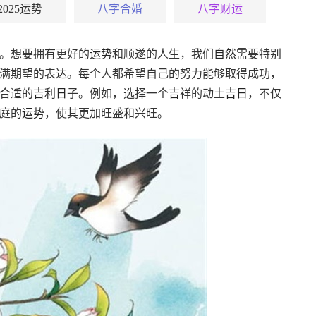
2025运势
八字合婚
八字财运
。想要拥有更好的
运势
和顺遂的人生，我们
自然
需要特别
满期望的表达。每个人都希望自己的努力能够取得成功，
合适的
吉
利
日
子。例如，选择一个
吉
祥的动土
吉
日
，不仅
庭的
运势
，使其更加旺盛和兴旺。