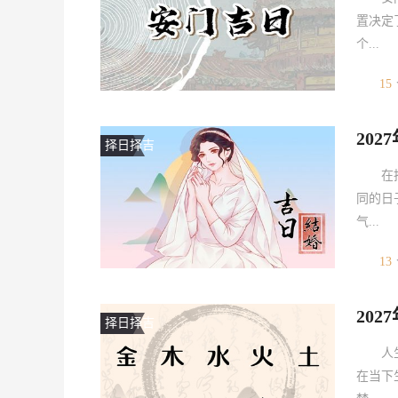
置决定
个...
15
20
择日择吉
在
同的日
气...
13
20
择日择吉
人
在当下