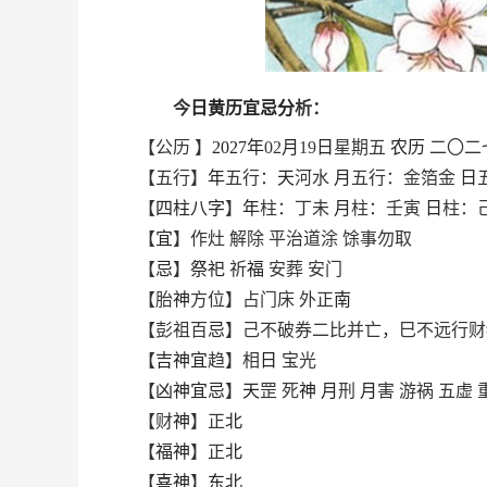
今
日
黄历
宜
忌
分
析：
【公历 】
2027
年
02
月
19
日
星期五
农历
二〇二
【五行】
年
五行：
天
河水
月
五行：金箔金
日
【
四柱
八字
】
年
柱：丁未
月
柱：壬寅
日
柱：
【
宜
】作灶 解除 平治道涂 馀事勿取
【
忌
】
祭祀
祈
福
安葬 安门
【胎
神
方位】占门床 外正
南
【彭祖百
忌
】己不破券二比并亡，巳不远行财
【
吉
神
宜
趋】相
日
宝光
【
凶
神
宜
忌
】
天
罡 死
神
月
刑
月
害 游祸 五虚 
【财
神
】正
北
【
福
神
】正
北
【
喜
神
】
东
北