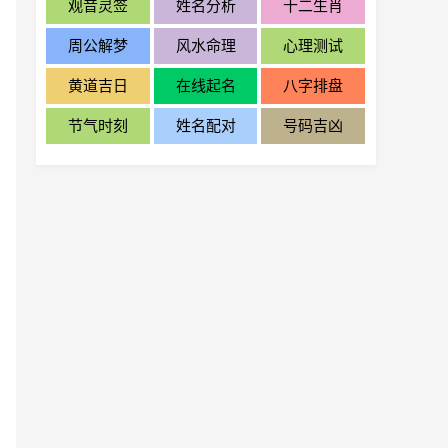
观音灵签
姓名分析
十二生肖
周公解梦
风水命理
心理测试
黄道吉日
在线起名
八字排盘
节气时刻
姓名配对
号码吉凶