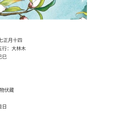
七正
月
十四
五行：大林木
己巳
物伏藏
重
日