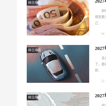
202
择日择吉
财
得到更
己...
14
20
择日择吉
吉
了，那
把...
12
20
择日择吉
安