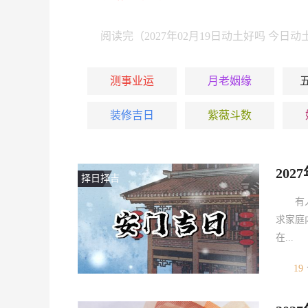
阅读完（2027年02月19日动土好吗 今日
测事业运
月老姻缘
装修吉日
紫薇斗数
20
择日择吉
有
求家庭
在...
19