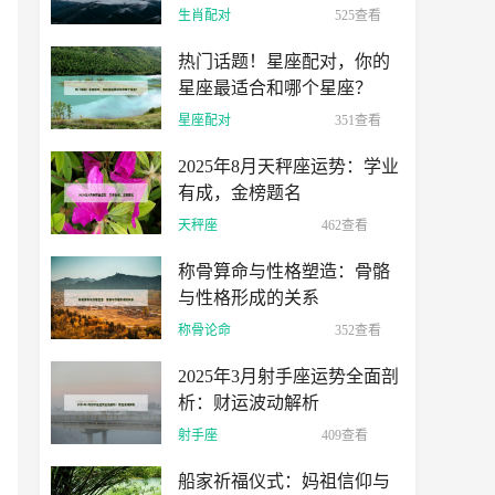
生肖配对
525查看
热门话题！星座配对，你的
星座最适合和哪个星座？
星座配对
351查看
2025年8月天秤座运势：学业
有成，金榜题名
天秤座
462查看
称骨算命与性格塑造：骨骼
与性格形成的关系
称骨论命
352查看
2025年3月射手座运势全面剖
析：财运波动解析
射手座
409查看
船家祈福仪式：妈祖信仰与