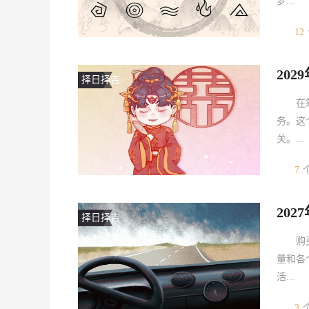
梦...
12
20
择日择吉
在
务。这
关。...
7
20
择日择吉
购
量和各
活...
3