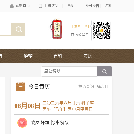
网站首页
|
手机访问
|
黄历
|
择日择吉
|
看相
手机扫一扫
微信公众号
肖
解梦
百科
黄历
今日黄历
黄历查询
择吉日
二〇二六年六月廿六 狮子座
08月08日
丙午【马年】丙申月甲寅日
破屋.坏垣.馀事勿取.