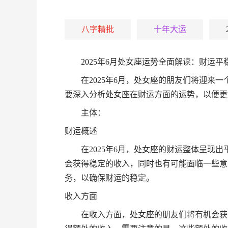
八字精批
十年大运
2025
年
6
月
处女座
运势
全面解读：财运平
在
2025
年
6
月
，
处女座
的朋友们将迎来一
要深入
分
析
处女座
在财运方面的
运势
，以便更
主体：
财运概述
在
2025
年
6
月
，
处女座
的财运整体呈现出
会获得稳定的收入，同
时
也有可能面临一些意
务，以确保财运的稳定。
收入方面
在收入方面，
处女座
的朋友们将有机会获