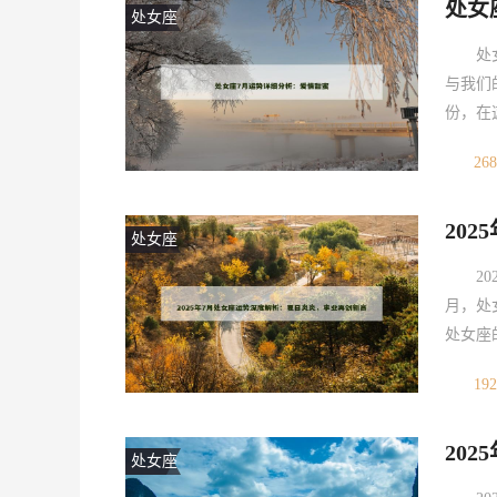
处女
处女座
处
与我们
份，在
开这个
268
积极的
这无疑
20
处女座
新高
2
月，处
处女座
的运势
192
体：事
月份，
20
处女座