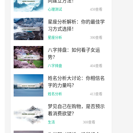
同建立方法！
心理测试
459查看
星座分析解析：你的最佳学
习方式选择！
星座分析
390查看
八字排盘：如何看子女运
势？
八字排盘
404查看
姓名分析大讨论：你相信名
字的力量吗？
姓名分析
413查看
梦见自己在购物，是否预示
着消费欲望？
生活
369查看