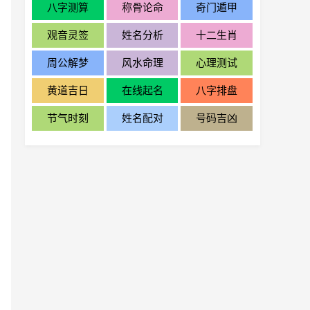
八字测算
称骨论命
奇门遁甲
观音灵签
姓名分析
十二生肖
周公解梦
风水命理
心理测试
黄道吉日
在线起名
八字排盘
节气时刻
姓名配对
号码吉凶