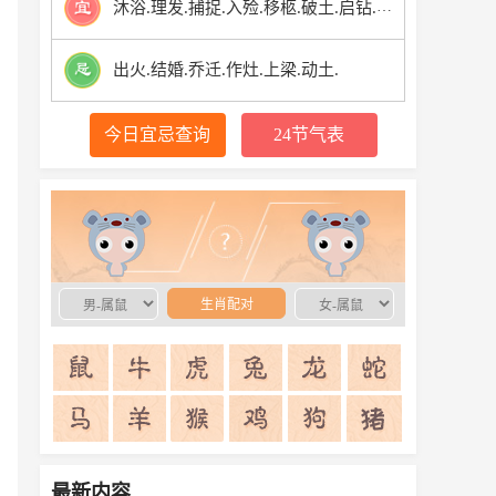
沐浴.理发.捕捉.入殓.移柩.破土.启钻.安葬.
出火.结婚.乔迁.作灶.上梁.动土.
今日宜忌查询
24节气表
生肖配对
生肖配对
最新内容