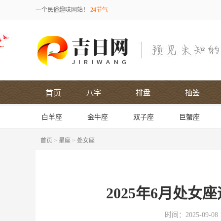
一个民俗趣味网站！
24节气
首页
八字
排盘
抽签
白羊座
金牛座
双子座
巨蟹座
首页
>
星座
>
处女座
2025年6月处
时间：2025-09-08 1