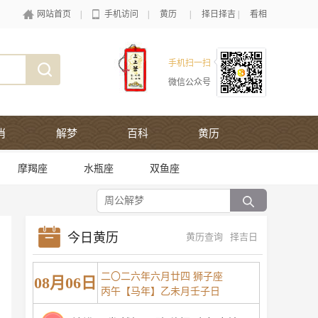
网站首页
|
手机访问
|
黄历
|
择日择吉
|
看相
手机扫一扫
微信公众号
肖
解梦
百科
黄历
摩羯座
水瓶座
双鱼座
今日黄历
黄历查询
择吉日
二〇二六年六月廿四 狮子座
08月06日
丙午【马年】乙未月壬子日