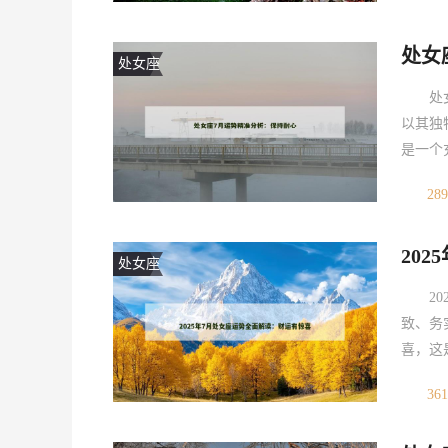
健康运
的朋友
处女
处女座
处
以其独
是一个
心，静
289
座在职
友们需
20
挑
处女座
2
致、务
喜，这
财运运
361
年7月
得意外