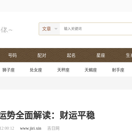
文章
号码
配对
起名
星座
生
狮子座
处女座
天秤座
天蝎座
射手座
女座运势全面解读：财运平稳
2:00:12
www.jiri.xin
吉日网