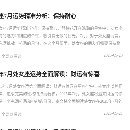
势总体较为平稳，但仍需注意一些细节，由于工作压力较大，处女座
们容易出现疲劳、失眠等问题，由于天气炎热，处
座7月运势精准分析：保持耐心
女座7月运势精准分析：保持耐心，静待花开在浩瀚的星空中，处女座
特的魅力和细腻的个性，吸引着无数的目光，7月，对于处女座而言，
充满挑战与机遇的月份，在这个月份里，处女座的朋友们需要保持耐
待花开，才能在人生的道路上走得更远。主体：职场运势：7月，处女
2025-09-23
个网友看过
场上的运势呈现出一种稳步上升的趋势，在这个月份里，处女座的朋
要保持耐心，认真对待每一个工作任务，他们可能会遇到一些困难和
25年7月处女座运势全面解读：财运有惊喜
025年7月处女座运势全面解读：财运有惊喜在星座学中，处女座以其细
实、追求完美的性格特点而著称，2025年7月，处女座将迎来财运的惊
是一个充满机遇和挑战的月份，本文将全面解读处女座在2025年7月的
势，帮助处女座的朋友们把握机遇，迎接挑战。主体：财运概述2025
2025-09-21
个网友看过
，处女座将迎来财运的惊喜，在这个月份，处女座的朋友们将有机会获
的财富，可能是来自投资、奖金、遗产等方面，处