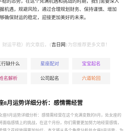
平稳的态势，在这个充满机遇和挑战的
时
期，我们需要深入
握机遇，规避风险，通过合理规划财务、保持谨慎、增加
够确保财运的稳定，迎接更加美好的未来。
读：财运平稳）的文章后，{
吉日网
}为您推荐更多文章！
五行缺什么
星座配对
宝宝起名
姓名解析
公司起名
六道轮回
座8月运势详细分析：感情需经营
女座8月运势详细分析：感情需经营在这个充满变数的8月，处女座的
将面临感情上的挑战，在这个月份，你们需要更加努力地经营感情，
爱情之花绽放得更加灿烂，本文将从多个角度分析处女座8月运势，为