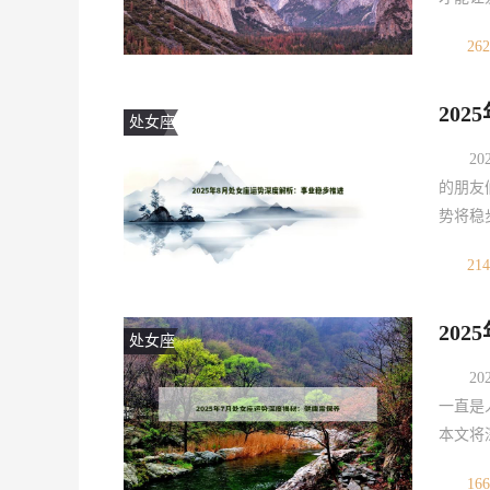
你们提
262
析单身
困扰，
20
的感
处女座
2
的朋友
势将稳
025
214
体：事
趋势，
20
处女座
2
一直是
本文将
保养，
166