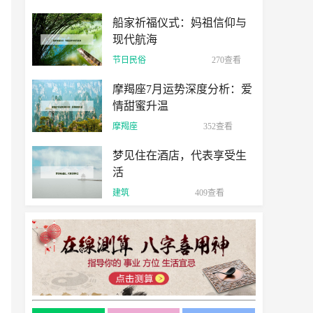
船家祈福仪式：妈祖信仰与
现代航海
节日民俗
270查看
摩羯座7月运势深度分析：爱
情甜蜜升温
摩羯座
352查看
梦见住在酒店，代表享受生
活
建筑
409查看