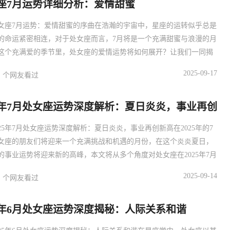
座7月运势详细分析：爱情甜蜜
女座7月运势：爱情甜蜜的序曲在浩瀚的宇宙中，星座的运转似乎总是
的命运紧密相连，对于处女座而言，7月将是一个充满甜蜜与浪漫的月
这个充满爱的季节里，处女座的爱情运势将如何展开？让我们一同揭
神秘的面纱。主体：从天象来看，7月的天象对处女座的爱情运势有着
2025-09-17
个网友看过
影响，金星，这颗代表爱情的行星，将在7月进入处女座的对宫星座，
为处女座的爱情生活注入了新的活力，金星代表着和谐、美丽和爱情
25年7月处女座运势深度解析：夏日炎炎，事业再创
025年7月处女座运势深度解析：夏日炎炎，事业再创新高在2025年的7
女座的朋友们将迎来一个充满挑战和机遇的月份，在这个炎炎夏日，
的事业运势将迎来新的高峰，本文将从多个角度对处女座在2025年7月
进行深度解析，帮助处女座的朋友们更好地把握机遇，迎接挑战。主
2025-09-14
个网友看过
业运势：在2025年7月，处女座的事业运势将迎来一个高峰期，在这个
处女座的朋友们将有机会在工作中展现出自己的才华
25年6月处女座运势深度揭秘：人际关系和谐