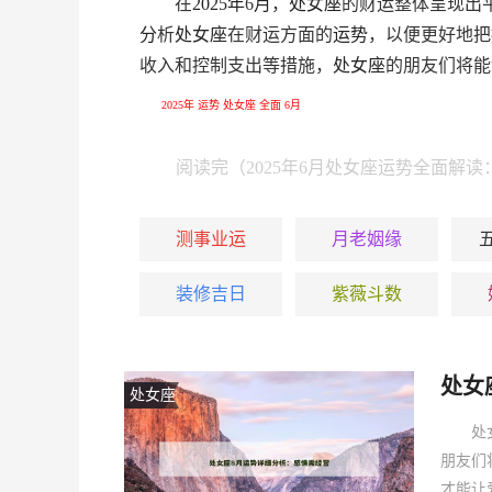
在
2025
年
6
月
，
处女座
的财运整体呈现出
分
析
处女座
在财运方面的
运势
，以便更好地把
收入和控制支出等措施，
处女座
的朋友们将能
2025年
运势
处女座
全面
6月
阅读完（2025年6月处女座运势全面解
测事业运
月老姻缘
装修吉日
紫薇斗数
处女
处女座
处
朋友们
才能让